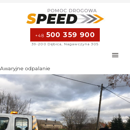
500 359 900
+48
39-200 Dębica, Nagawczyna 305
Toggle na
Awaryjne odpalanie