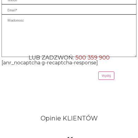
LUB ZADZWOŃ:
500 359 900
[anr_nocaptcha g-recaptcha-response]
Opinie
KLIENTÓW