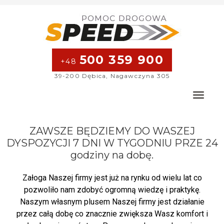
500 359 900
+48
39-200 Dębica, Nagawczyna 305
Toggle na
ZAWSZE BĘDZIEMY DO WASZEJ
DYSPOZYCJI 7 DNI W TYGODNIU PRZE
24
godziny na dobę.
Załoga Naszej firmy jest już na rynku od wielu lat co
pozwoliło nam zdobyć ogromną wiedzę i praktykę.
Naszym własnym plusem Naszej firmy jest działanie
przez całą dobę co znacznie zwiększa Wasz komfort i