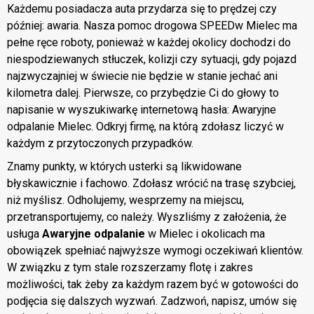
Każdemu posiadacza auta przydarza się to prędzej czy
później: awaria. Nasza pomoc drogowa SPEEDw Mielec ma
pełne ręce roboty, ponieważ w każdej okolicy dochodzi do
niespodziewanych stłuczek, kolizji czy sytuacji, gdy pojazd
najzwyczajniej w świecie nie będzie w stanie jechać ani
kilometra dalej. Pierwsze, co przybędzie Ci do głowy to
napisanie w wyszukiwarkę internetową hasła: Awaryjne
odpalanie Mielec. Odkryj firmę, na którą zdołasz liczyć w
każdym z przytoczonych przypadków.
Znamy punkty, w których usterki są likwidowane
błyskawicznie i fachowo. Zdołasz wrócić na trasę szybciej,
niż myślisz. Odholujemy, wesprzemy na miejscu,
przetransportujemy, co należy. Wyszliśmy z założenia, że
usługa
Awaryjne odpalanie
w Mielec i okolicach ma
obowiązek spełniać najwyższe wymogi oczekiwań klientów.
W związku z tym stale rozszerzamy flotę i zakres
możliwości, tak żeby za każdym razem być w gotowości do
podjęcia się dalszych wyzwań. Zadzwoń, napisz, umów się