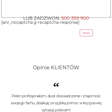
LUB ZADZWOŃ:
500 359 900
[anr_nocaptcha g-recaptcha-response]
Opinie
KLIENTÓW
“
Pełen profesjonalizm, duże doświadczenie i znajomość
swojego fachu, dziękuję za szybką pomoc w kryzysowej
sytuacji, polecam!