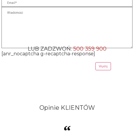
LUB ZADZWOŃ:
500 359 900
[anr_nocaptcha g-recaptcha-response]
Opinie
KLIENTÓW
“