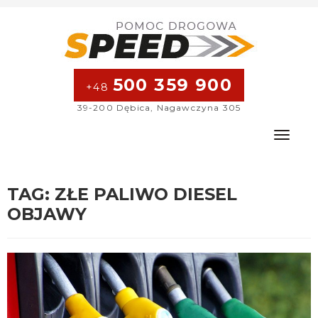
500 359 900
+48
39-200 Dębica, Nagawczyna 305
Toggle na
TAG:
ZŁE PALIWO DIESEL
OBJAWY